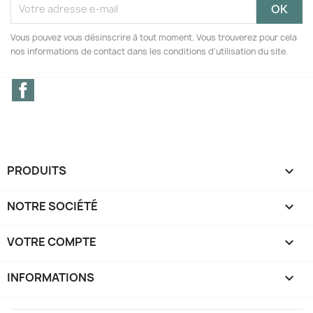
Vous pouvez vous désinscrire à tout moment. Vous trouverez pour cela
nos informations de contact dans les conditions d'utilisation du site.
Facebook
PRODUITS

NOTRE SOCIÉTÉ

VOTRE COMPTE

INFORMATIONS
keyboard_arrow_down