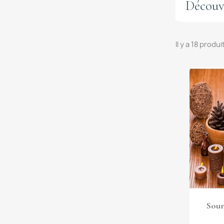
Découvr
Il y a 18 produi
Sour