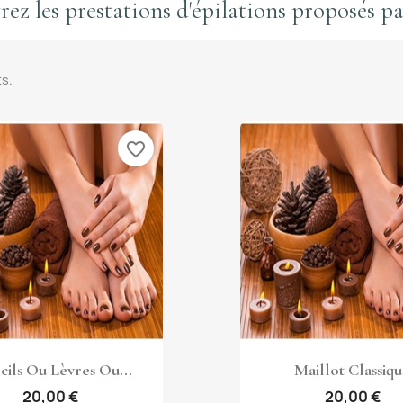
ez les prestations d'épilations proposés
ts.
favorite_border
Aperçu rapide
Aperçu rapi


cils Ou Lèvres Ou...
Maillot Classiq
20,00 €
20,00 €