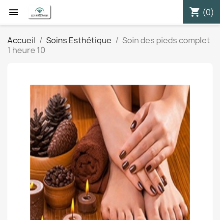
shopping_cart


(0)
Accueil
Soins Esthétique
Soin des pieds complet
1 heure 10