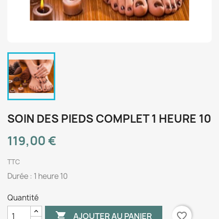
SOIN DES PIEDS COMPLET 1 HEURE 10
119,00 €
TTC
Durée : 1 heure 10
Quantité

favorite_border
AJOUTER AU PANIER