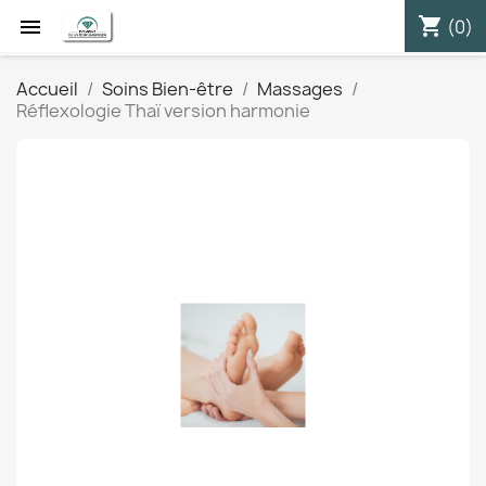
shopping_cart


(0)
Accueil
Soins Bien-être
Massages
Réflexologie Thaï version harmonie