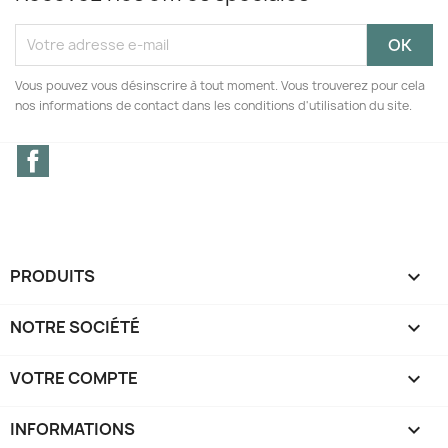
Vous pouvez vous désinscrire à tout moment. Vous trouverez pour cela
nos informations de contact dans les conditions d'utilisation du site.
Facebook
PRODUITS

NOTRE SOCIÉTÉ

VOTRE COMPTE

INFORMATIONS
keyboard_arrow_down