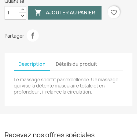
Quantité

favorite_border
AJOUTER AU PANIER
Partager
Description
Détails du produit
Le massage sportif par excellence. Un massage
qui vise la détente musculaire totale et en
profondeur , il relance la circulation.
Recevez nos offres spéciales