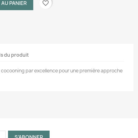
favorite_border
 AU PANIER
ls du produit
 cocooning par excellence pour une première approche