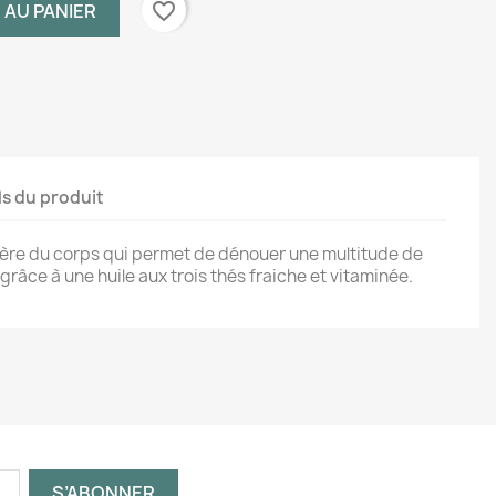
favorite_border
 AU PANIER
ls du produit
ière du corps qui permet de dénouer une multitude de
 grâce à une huile aux trois thés fraiche et vitaminée.