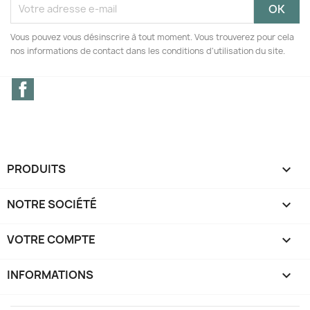
Vous pouvez vous désinscrire à tout moment. Vous trouverez pour cela
nos informations de contact dans les conditions d'utilisation du site.
Facebook
PRODUITS

NOTRE SOCIÉTÉ

VOTRE COMPTE

INFORMATIONS
keyboard_arrow_down