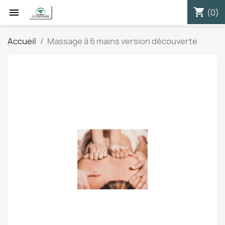
shopping_cart


(0)
Accueil
Massage à 6 mains version découverte