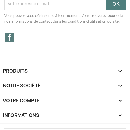
Vous pouvez vous désinscrire à tout moment. Vous trouverez pour cela
nos informations de contact dans les conditions d'utilisation du site.
Facebook
PRODUITS

NOTRE SOCIÉTÉ

VOTRE COMPTE

INFORMATIONS
keyboard_arrow_down