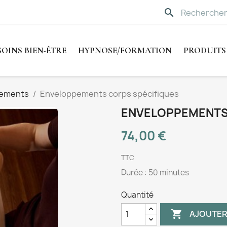
search
SOINS BIEN-ÊTRE
HYPNOSE/FORMATION
PRODUITS
pements
Enveloppements corps spécifiques
ENVELOPPEMENTS
74,00 €
TTC
Durée : 50 minutes
Quantité

AJOUTER