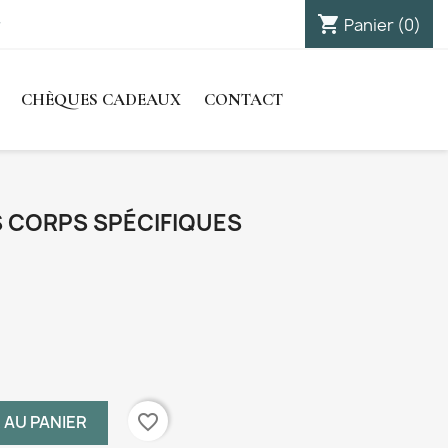
shopping_cart

Panier
(0)
Connexion
CHÈQUES CADEAUX
CONTACT
 CORPS SPÉCIFIQUES
favorite_border
 AU PANIER