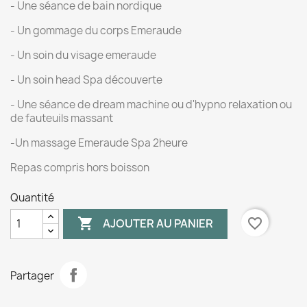
- Une séance de bain nordique
- Un gommage du corps Emeraude
- Un soin du visage emeraude
- Un soin head Spa découverte
- Une séance de dream machine ou d'hypno relaxation ou
de fauteuils massant
-Un massage Emeraude Spa 2heure
Repas compris hors boisson
Quantité

favorite_border
AJOUTER AU PANIER
Partager