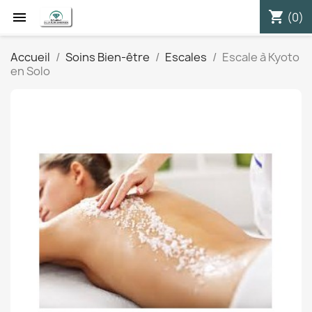
shopping_cart


(0)
Accueil
Soins Bien-être
Escales
Escale à Kyoto
en Solo