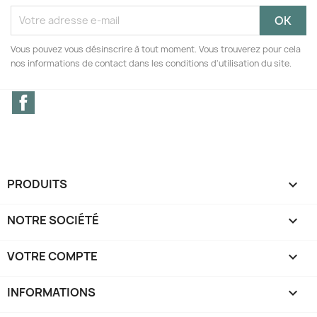
Vous pouvez vous désinscrire à tout moment. Vous trouverez pour cela
nos informations de contact dans les conditions d'utilisation du site.
Facebook
PRODUITS

NOTRE SOCIÉTÉ

VOTRE COMPTE

INFORMATIONS
keyboard_arrow_down