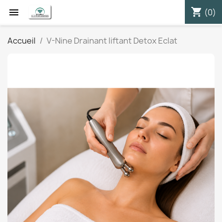
shopping_cart


(0)
Accueil
V-Nine Drainant liftant Detox Eclat