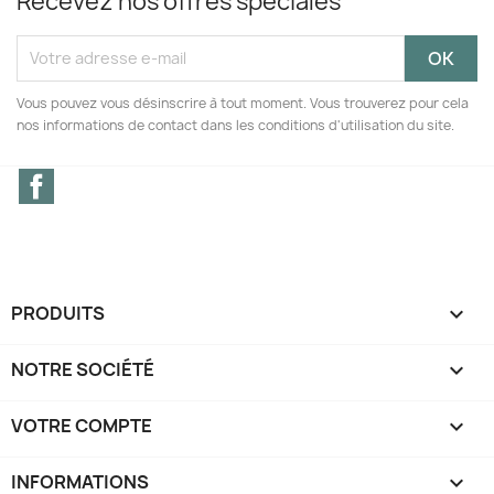
Recevez nos offres spéciales
Vous pouvez vous désinscrire à tout moment. Vous trouverez pour cela
nos informations de contact dans les conditions d'utilisation du site.
Facebook
PRODUITS

NOTRE SOCIÉTÉ

VOTRE COMPTE

INFORMATIONS
keyboard_arrow_down