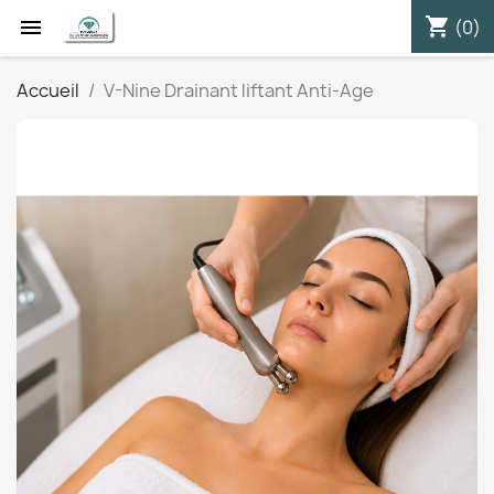
shopping_cart


(0)
Accueil
V-Nine Drainant liftant Anti-Age