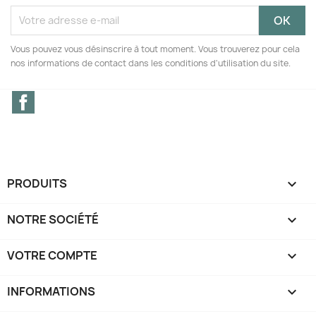
Vous pouvez vous désinscrire à tout moment. Vous trouverez pour cela
nos informations de contact dans les conditions d'utilisation du site.
Facebook
PRODUITS

NOTRE SOCIÉTÉ

VOTRE COMPTE

INFORMATIONS
keyboard_arrow_down