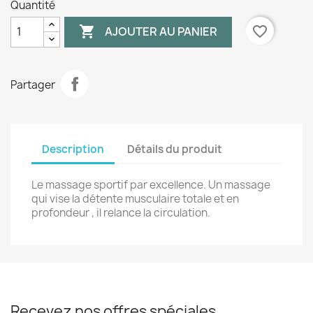
Quantité

favorite_border
AJOUTER AU PANIER
Partager
Description
Détails du produit
Le massage sportif par excellence. Un massage
qui vise la détente musculaire totale et en
profondeur , il relance la circulation.
Recevez nos offres spéciales