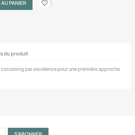
favorite_border
 AU PANIER
ls du produit
 cocooning par excellence pour une première approche