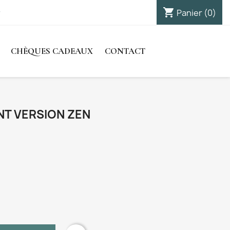
shopping_cart

Panier
(0)
Connexion
CHÈQUES CADEAUX
CONTACT
T VERSION ZEN