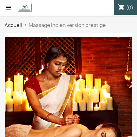
shopping_cart


(0)
Accueil
Massage Indien version prestige