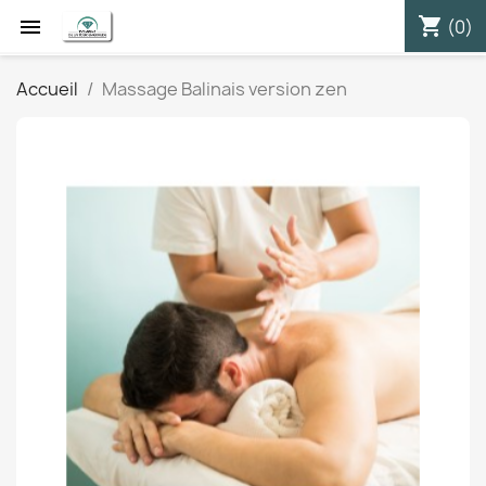
shopping_cart


(0)
Accueil
Massage Balinais version zen