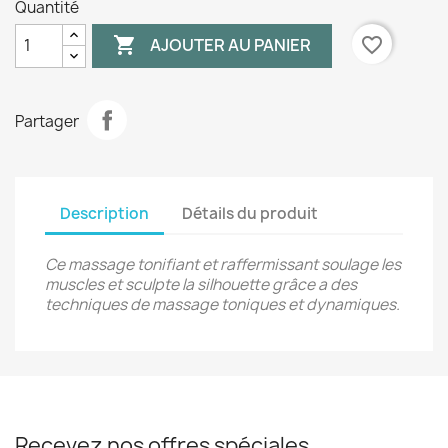
Quantité

favorite_border
AJOUTER AU PANIER
Partager
Description
Détails du produit
Ce massage tonifiant et raffermissant soulage les
muscles et sculpte la silhouette grâce a des
techniques de massage toniques et dynamiques.
Recevez nos offres spéciales