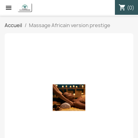
shopping_cart


(0)
Accueil
Massage Africain version prestige