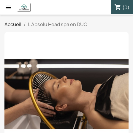
shopping_cart


(0)
Accueil
L Absolu Head spa en DUO