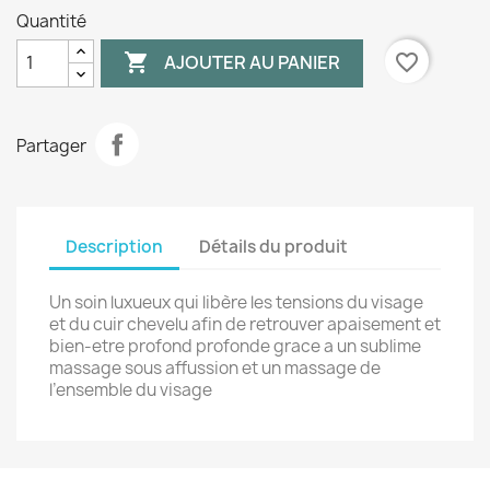
Quantité

favorite_border
AJOUTER AU PANIER
Partager
Description
Détails du produit
Un soin luxueux qui libère les tensions du visage
et du cuir chevelu afin de retrouver apaisement et
bien-etre profond profonde grace a un sublime
massage sous affussion et un massage de
l’ensemble du visage