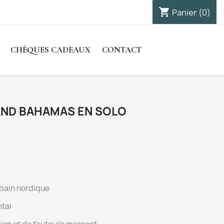
shopping_cart

Panier
(0)
Connexion
CHÈQUES CADEAUX
CONTACT
AND BAHAMAS EN SOLO
 bain nordique
tal