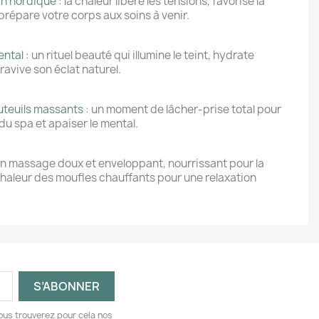
in nordique
: la chaleur libère les tensions, favorise la
prépare votre corps aux soins à venir.
ental
: un rituel beauté qui illumine le teint, hydrate
ravive son éclat naturel.
uteuils massants
: un moment de lâcher-prise total pour
du spa et apaiser le mental.
un massage doux et enveloppant, nourrissant pour la
 chaleur des moufles chauffants pour une relaxation
ous trouverez pour cela nos