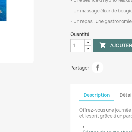
- Une séance d'hypno relaxat
- Un massage élixir de bougi
- Un repas : une gastronomie 
Quantité

AJOUTER
Partager
Description
Détai
Offrez-vous une journée
et l’esprit grâce à un par