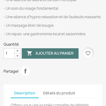
- Un soin du visage fondamental
- Une séance d'hypno relaxation et de fauteuils massants
- Un massage élixir de bougie
- Un repas: une gastronomie local et saisonnière
Quantité

favorite_border
AJOUTER AU PANIER
Partager
Description
Détails du produit
Offrez-vous une journée complète de détente,