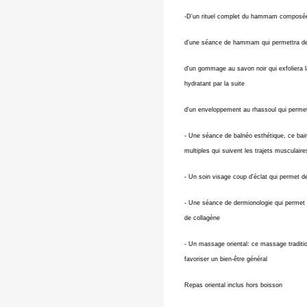
-D'un rituel complet du hammam composé
d'une séance de hammam qui permettra de dé
d'un gommage au savon noir qui exfoliera la 
hydratant par la suite
d'un enveloppement au rhassoul qui permett
- Une séance de balnéo esthétique, ce bain
multiples qui suivent les trajets musculaire
- Un soin visage coup d'éclat qui permet de 
- Une séance de dermionologie qui permet d'
de collagène
- Un massage oriental: ce massage traditio
favoriser un bien-être général
Repas oriental inclus hors boisson