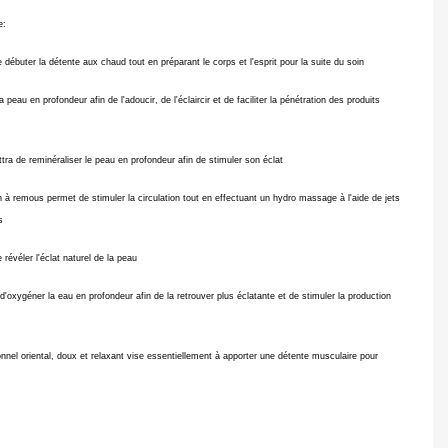
e:
buter la détente aux chaud tout en préparant le corps et l'esprit pour la suite du soin
peau en profondeur afin de l'adoucir, de l'éclaircir et de faciliter la pénétration des produits
ra de reminéraliser le peau en profondeur afin de stimuler son éclat
 à remous permet de stimuler la circulation tout en effectuant un hydro massage à l'aide de jets
s
révéler l'éclat naturel de la peau
oxygéner la eau en profondeur afin de la retrouver plus éclatante et de stimuler la production
nnel oriental, doux et relaxant vise essentiellement à apporter une détente musculaire pour