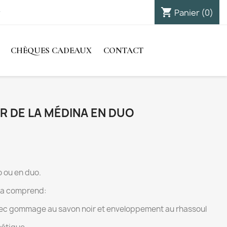
shopping_cart

Panier
(0)
Connexion
CHÈQUES CADEAUX
CONTACT
 DE LA MÉDINA EN DUO
o ou en duo.
na comprend:
c gommage au savon noir et enveloppement au rhassoul