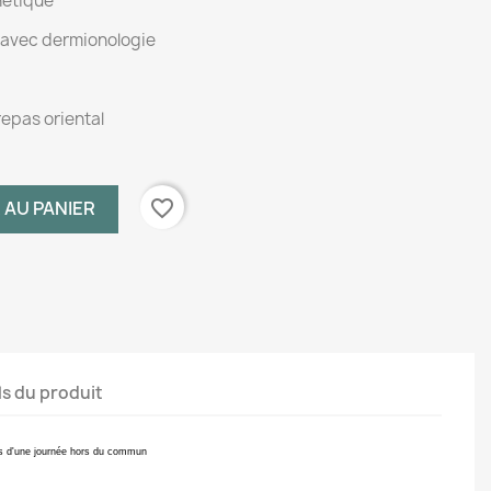
hétique
t avec dermionologie
repas oriental
favorite_border
 AU PANIER
ls du produit
ors d'une journée hors du commun