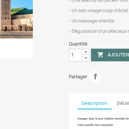
- Une séance de balnéo- est
- Un soin visage coup d'écla
- Un massage oriental
- Dégustation d'un délicieux 
Quantité

AJOUTER
Partager
Description
Détai
Voyagez dans la pure tradition orientale l
Cette journée sera composée: