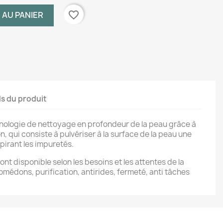
favorite_border
 AU PANIER
ls du produit
nologie de nettoyage en profondeur de la peau grâce à
 qui consiste à pulvériser à la surface de la peau une
pirant les impuretés.
t disponible selon les besoins et les attentes de la
comédons, purification, antirides, fermeté, anti tâches