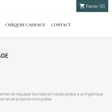
shopping_cart

Panier
(0)
Connexion
CHÈQUES CADEAUX
CONTACT
ÂGE
rmet de repulper les rides et ridules grâce a un ingénieux
n et de produits incroyable