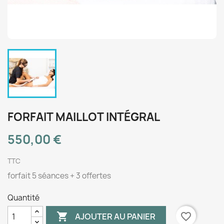
FORFAIT MAILLOT INTÉGRAL
550,00 €
TTC
forfait 5 séances + 3 offertes
Quantité

favorite_border
AJOUTER AU PANIER