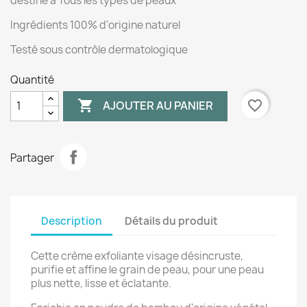
destiné à Tous les types de peaux
Ingrédients 100% d'origine naturel
Testé sous contrôle dermatologique
Quantité

favorite_border
AJOUTER AU PANIER
Partager
Description
Détails du produit
Cette crème exfoliante visage désincruste,
purifie et affine le grain de peau, pour une peau
plus nette, lisse et éclatante.